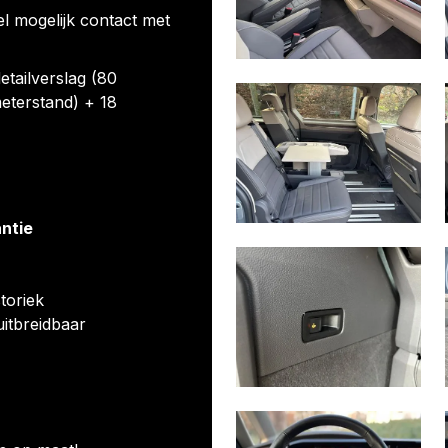
el mogelijk contact met
etailverslag (80
eterstand) + 18
antie
toriek
uitbreidbaar