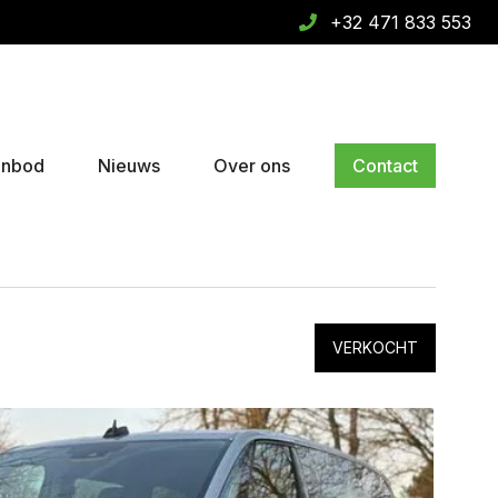
+32 471 833 553
anbod
Nieuws
Over ons
Contact
VERKOCHT