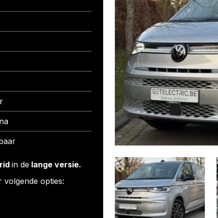
r
na
baar
rid
in de
lange versie.
r volgende opties: