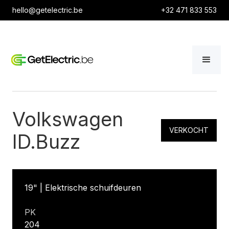
hello@getelectric.be
+32 471 833 553
Volkswagen
VERKOCHT
ID.Buzz
19" | Elektrische schuifdeuren
PK
204