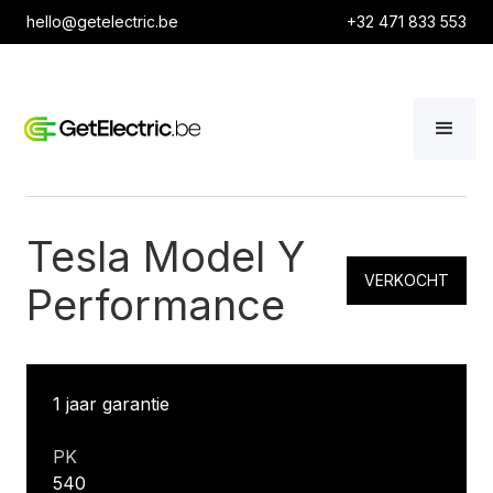
hello@getelectric.be
+32 471 833 553
Tesla Model Y
VERKOCHT
Performance
1 jaar garantie
PK
540