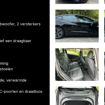
bwoofer, 2 versterkers
ief een draagbaar
rming
rstoelen
nde, verwarmde
C-poorten en draadloos