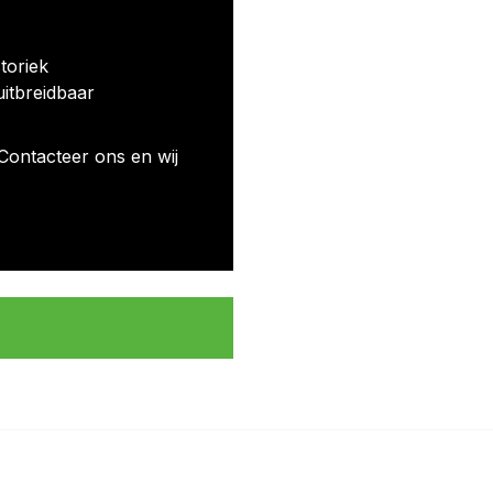
toriek
uitbreidbaar
Contacteer ons en wij