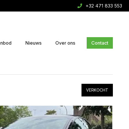
+32 471 833 553
anbod
Nieuws
Over ons
Contact
VERKOCHT