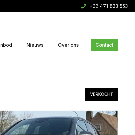
+32 471 833 553
anbod
Nieuws
Over ons
Contact
VERKOCHT