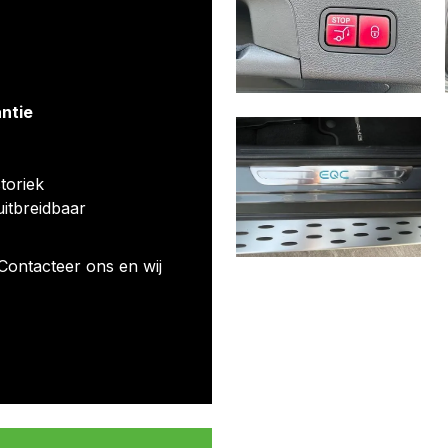
antie
toriek
uitbreidbaar
Contacteer ons en wij