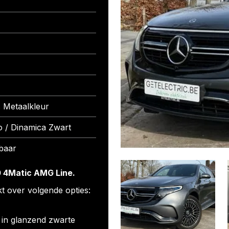
s Metaalkleur
o / Dinamica Zwart
baar
 4Matic AMG Line.
t over volgende opties:
 in glanzend zwarte