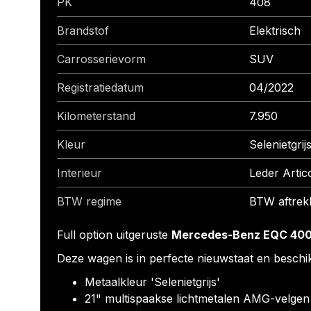
PK
408
Brandstof
Elektrisch
Carrosserievorm
SUV
Registratiedatum
04/2022
Kilometerstand
7.950
Kleur
Selenietgrij
Interieur
Leder Artic
BTW regime
BTW aftrek
Full option uitgeruste
Mercedes-Benz EQC 400
Deze wagen is in perfecte nieuwstaat en beschik
Metaalkleur 'Selenietgrijs'
21" multispaakse lichtmetalen AMG-velgen