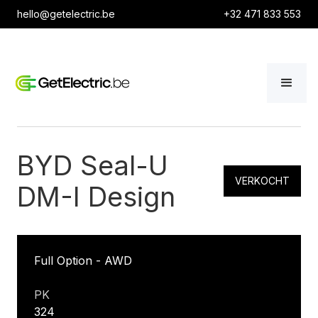
hello@getelectric.be
+32 471 833 553
BYD Seal-U
VERKOCHT
DM-I Design
Full Option - AWD
PK
324