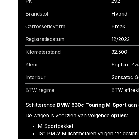
PK
292
Brandstof
Hybrid
Carrosserievorm
Break
Registratiedatum
12/2022
Kilometerstand
32.500
Kleur
Saphire Zw
Interieur
Sensatec G
BTW regime
BTW aftrek
Schitterende
BMW 530e Touring M-Sport
aan e
De wagen is voorzien van volgende
opties
:
M Sportpakket
19" BMW M lichtmetalen velgen 'Y' design