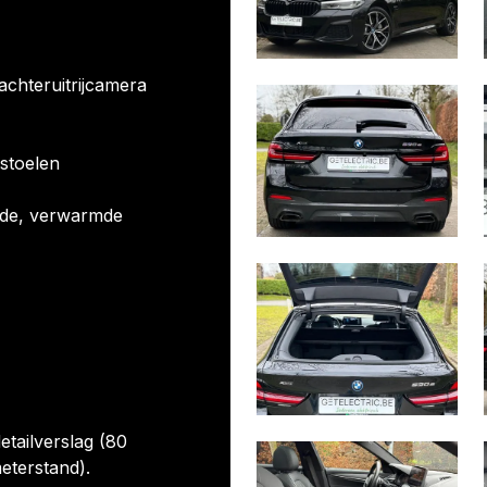
chteruitrijcamera
rstoelen
nde, verwarmde
etailverslag (80
eterstand).