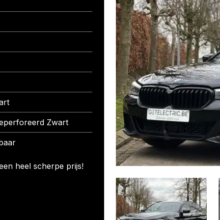
art
eperforeerd Zwart
baar
en heel scherpe prijs!