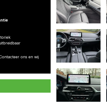
antie
toriek
uitbreidbaar
Contacteer ons en wij