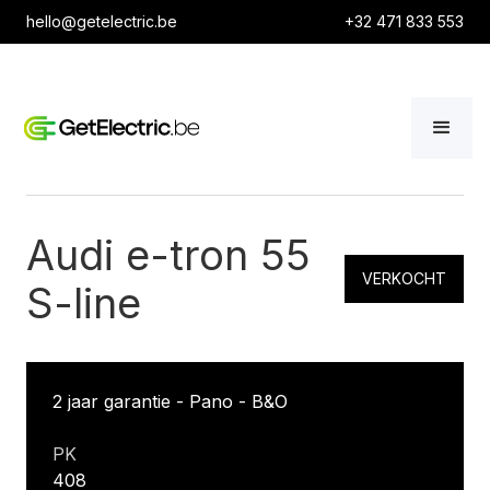
hello@getelectric.be
+32 471 833 553
Audi e-tron 55
VERKOCHT
S-line
2 jaar garantie - Pano - B&O
PK
408